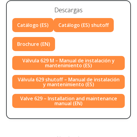
Descargas
Catálogo (ES)
Catálogo (ES) shutoff
Brochure (EN)
Válvula 629 M – Manual de instalación y
mantenimiento (ES)
Válvula 629 shutoff – Manual de instalación
y mantenimiento (ES)
Valve 629 – Installation and maintenance
manual (EN)