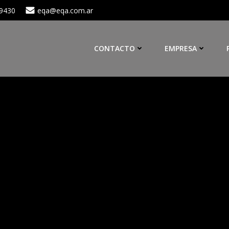
 9430
eqa@eqa.com.ar
CONTACTO
EMPRESA