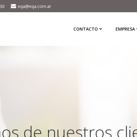
430
eqa@eqa.com.ar
CONTACTO
EMPRESA
os de nuestros cli