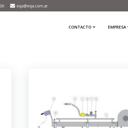
430
eqa@eqa.com.ar
CONTACTO
EMPRESA