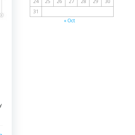
24
25
26
27
28
29
30
31
« Oct
y